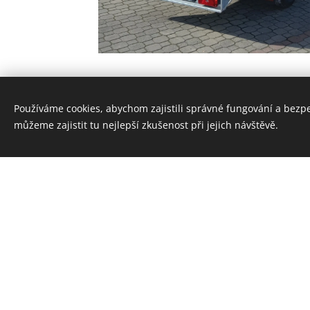
Používáme cookies, abychom zajistili správné fungování a bezp
můžeme zajistit tu nejlepší zkušenost při jejich návštěvě.