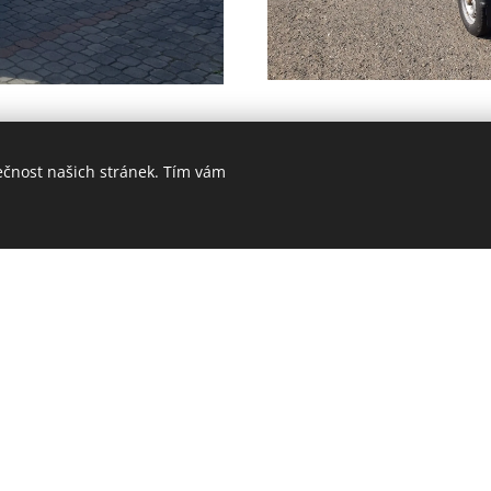
ečnost našich stránek. Tím vám
© 2020 CupákBus, Pod Bořím 37, 763 14 Zlín - Štípa