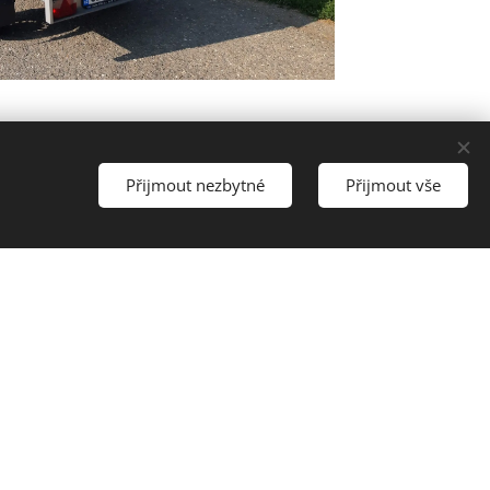
Přijmout nezbytné
Přijmout vše