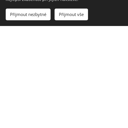
Přijmout nezbytné
Přijmout vše
Mercedes-Benz V250 6+1 míst