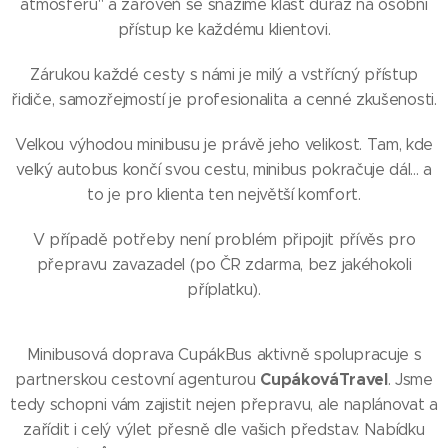
atmosféru" a zároveň se snažíme klást důraz na osobní
přístup ke každému klientovi.
Zárukou každé cesty s námi je milý a vstřícný přístup
řidiče, samozřejmostí je profesionalita a cenné zkušenosti.
Velkou výhodou minibusu je právě jeho velikost. Tam, kde
velký autobus končí svou cestu, minibus pokračuje dál... a
to je pro klienta ten největší komfort.
V případě potřeby není problém připojit přívěs pro
přepravu zavazadel (po ČR zdarma, bez jakéhokoli
příplatku).
Minibusová doprava CupákBus aktivně spolupracuje s
CupákováTravel
partnerskou cestovní agenturou
. Jsme
tedy schopni vám zajistit nejen přepravu, ale naplánovat a
zařídit i celý výlet přesně dle vašich představ. Nabídku