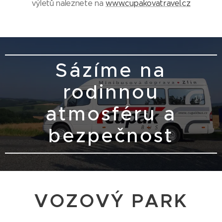
výletů naleznete na
www.cupakovatravel.cz
Sázíme na
rodinnou
atmosféru a
bezpečnost
VOZOVÝ PARK